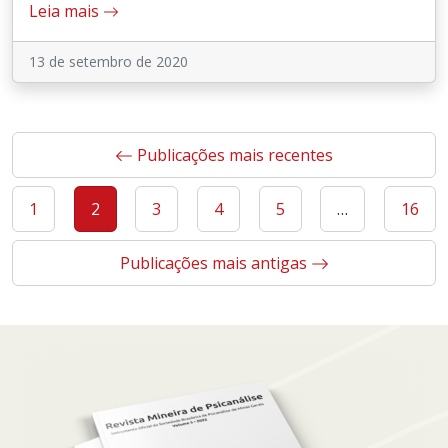
Leia mais
13 de setembro de 2020
Paginação
Publicações mais recentes
de
posts
1
2
3
4
5
…
16
Publicações mais antigas