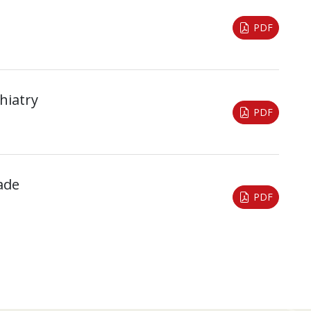
PDF
hiatry
PDF
ade
PDF