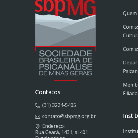
Quem
Comis
Cultur
Comiss
Depar
Psican
Membro
Contatos
Filiado
(31) 3224-5405
Insti
contato@sbpmg.org.br
Endereço:
Instit
Rua Ceará, 1431, sl 401