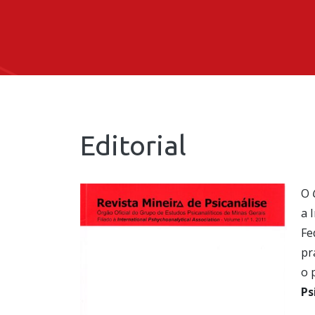
Editorial
O
a 
Fe
pr
o 
Ps