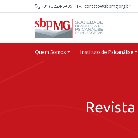
Skip to content
(31) 3224-5405
contato@sbpmg.org.br
Quem Somos
Instituto de Psicanálise
Revista