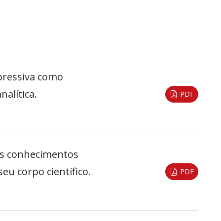
xpressiva como
alítica.
PDF
vos conhecimentos
eu corpo científico.
PDF