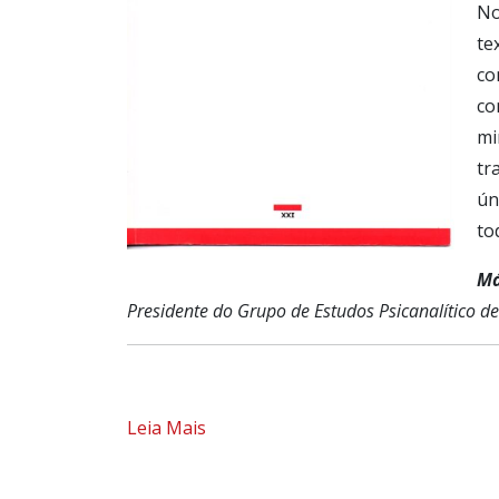
No
te
co
co
mi
tr
ún
to
Má
Presidente do Grupo de Estudos Psicanalítico de
Leia Mais