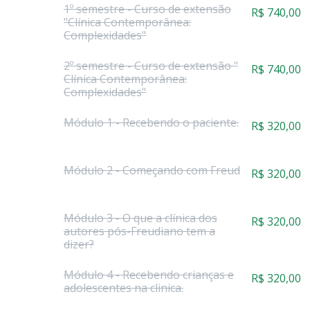
1º semestre - Curso de extensão
R$
740,00
"Clínica Contemporânea:
Complexidades"
2º semestre - Curso de extensão "
R$
740,00
Clínica Contemporânea:
Complexidades"
Módulo 1 - Recebendo o paciente.
R$
320,00
Módulo 2 - Começando com Freud
R$
320,00
Módulo 3 - O que a clínica dos
R$
320,00
autores pós-Freudiano tem a
dizer?
Módulo 4 - Recebendo crianças e
R$
320,00
adolescentes na clinica.