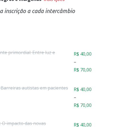
ua inscrição a cada intercâmbio
ente primordial: Entre luz e
R$
40,00
–
Faixa
R$
70,00
de
preço:
 Barreiras autistas em pacientes
R$
40,00
R$ 40,00
–
através
Faixa
R$
70,00
R$ 70,00
de
preço:
: O impacto das novas
R$
40,00