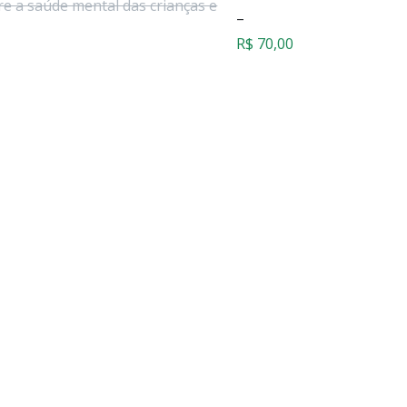
re a saúde mental das crianças e
R$ 40,00
–
através
Faixa
R$
70,00
R$ 70,00
de
preço:
R$ 40,00
através
R$ 70,00