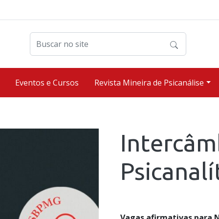
Buscar no site
Eventos e Cursos
Revista Mineira de Psicanálise
Intercâm
Psicanalí
Vagas afirmativas para 