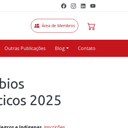
Área de Membros
Outras Publicações
Blog
Contato
bios
ticos 2025
Negros e Indígenas
inscrições