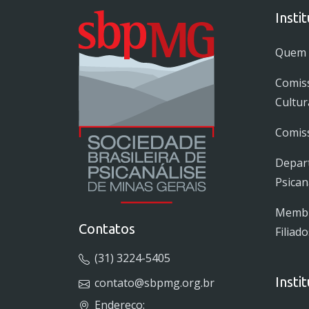
Insti
Quem
Comis
Cultur
Comiss
Depar
Psican
Membro
Contatos
Filiado
(31) 3224-5405
Insti
contato@sbpmg.org.br
Endereço: