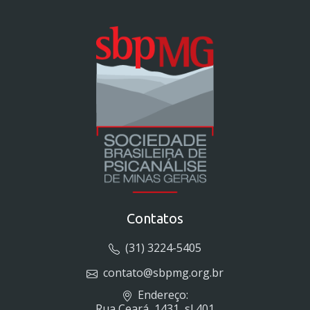
Contatos
(31) 3224-5405
contato@sbpmg.org.br
Endereço:
Rua Ceará, 1431, sl 401