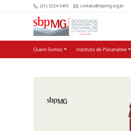
Skip to content
(31) 3224-5405
contato@sbpmg.org.br
Quem Somos
Instituto de Psicanálise