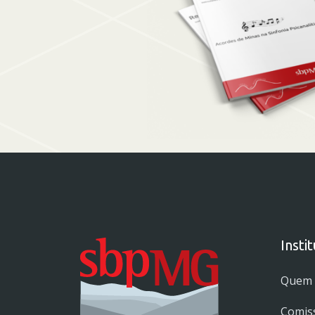
Insti
Quem
Comis