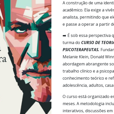
A construção de uma ident
acadêmico. Ela exige a viv
analista, permitindo que e
e passe a operar a partir 
➡️︎ É sob essa perspectiv
turma do
CURSO DE TEORIA
PSICOTERAPEUTAS.
Fundam
Melanie Klein, Donald Winn
abordagem abrangente sobre
trabalho clínico e a psicop
conhecimento teórico e ref
adolescência, adultos, casai
O curso está organizado em
meses. A metodologia inclui
interativos, discussões em