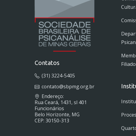
Cultur
Comiss
Depar
Psican
Membro
Contatos
Filiado
(31) 3224-5405
Insti
contato@sbpmg.org.br
Endereço:
Instit
Rua Ceará, 1431, sl 401
Funcionários
Belo Horizonte, MG
Proces
CEP: 30150-313
Quarto