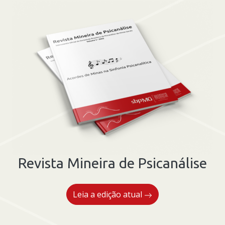
-
Módulo
I:
Vida
Intrauterina
quantidade
Revista Mineira de Psicanálise
Leia a edição atual