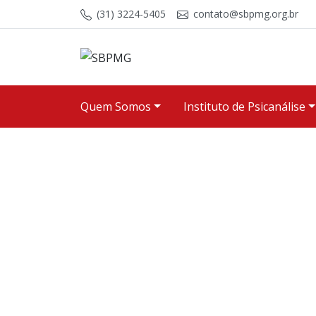
Skip to content
(31) 3224-5405
contato@sbpmg.org.br
Quem Somos
Instituto de Psicanálise