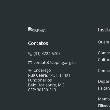
Insti
Quem
Contatos
Comis
(31) 3224-5405
Cultur
contato@sbpmg.org.br
Endereço:
Comiss
Rua Ceará, 1431, sl 401
Funcionários
Depar
Belo Horizonte, MG
Psican
CEP: 30150-313
Membro
Filiado