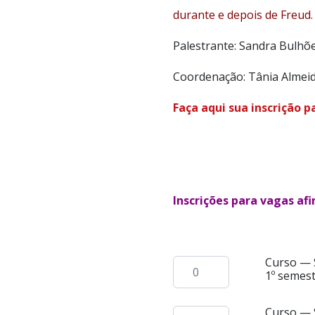
durante e depois de Freud.
Palestrante: Sandra Bulhõe
Coordenação: Tânia Almeid
Faça aqui sua inscrição p
Inscrições para vagas af
Curso — S
Curso
1º semest
—
Sexualidade:
Curso — S