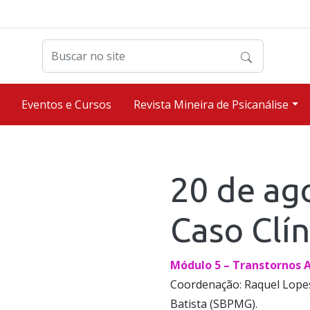
Buscar no site
Eventos e Cursos
Revista Mineira de Psicanálise
20 de ago
Caso Clín
Módulo 5 – Transtornos 
Coordenação: Raquel Lopes
Batista (SBPMG).