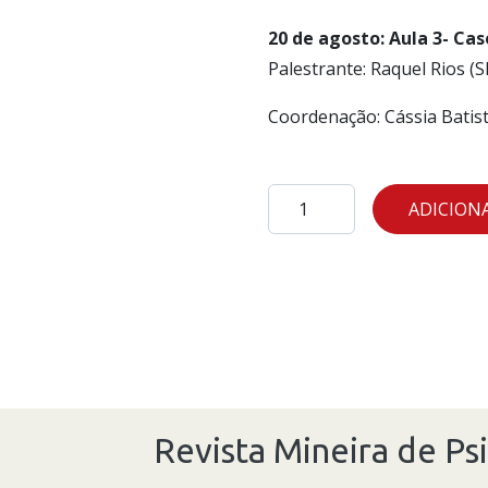
20 de agosto: Aula 3- Caso
Palestrante: Raquel Rios (
Coordenação: Cássia Batis
20
ADICION
de
agosto:
Aula
3-
Caso
Clínico.
quantidade
Revista Mineira de Psi