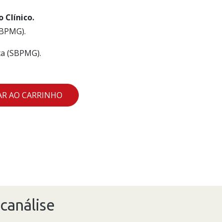
 Clínico.
SBPMG).
ta (SBPMG).
AR AO CARRINHO
canálise