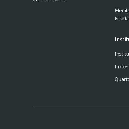
Membro
Filiado
Insti
Instit
Proces
Quarto