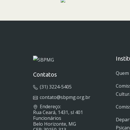
Insti
Quem
Contatos
Comis
(31) 3224-5405
Cultur
contato@sbpmg.org.br
Endereço:
Comiss
Rua Ceará, 1431, sl 401
Funcionários
Depar
Belo Horizonte, MG
Psican
CEP: 30150-313