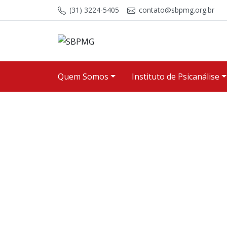
Skip to content
(31) 3224-5405
contato@sbpmg.org.br
Quem Somos
Instituto de Psicanálise