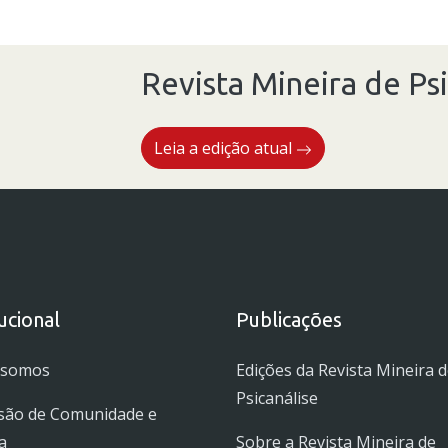
4
-
O
Revista Mineira de Psi
pulo
do
Leia a edição atual
gato:
uma
leitura
psicanalítica
de
um
tucional
Publicações
caso
clínico
 somos
Edições da Revista Mineira 
à
Psicanálise
partir
são de Comunidade e
dos
a
Sobre a Revista Mineira de