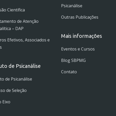
três
Psicanálise
ão Científica
autores
Outras Publicações
estudados
tamento de Atenção
no
alítica – DAP
módulo.
Mais informações
s Efetivos, Associados e
quantidade
s
Eventos e Cursos
Blog SBPMG
tuto de Psicanálise
Contato
uto de Psicanálise
so de Seleção
 Eixo