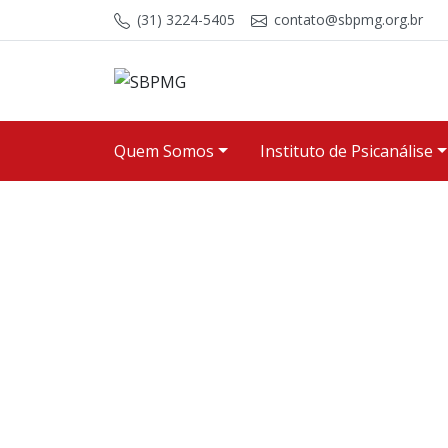
Skip to content
(31) 3224-5405
contato@sbpmg.org.br
Quem Somos
Instituto de Psicanálise