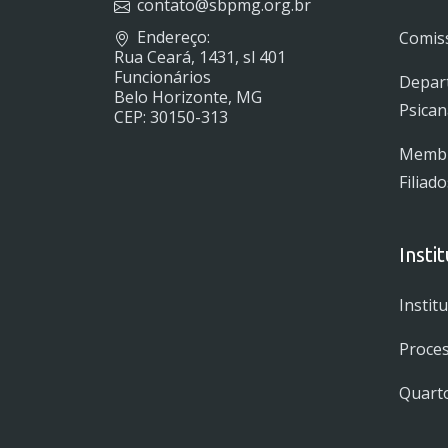
contato@sbpmg.org.br
Endereço:
Comiss
Rua Ceará, 1431, sl 401
Funcionários
Depar
Belo Horizonte, MG
Psican
CEP: 30150-313
Membro
Filiado
Insti
Instit
Proces
Quarto