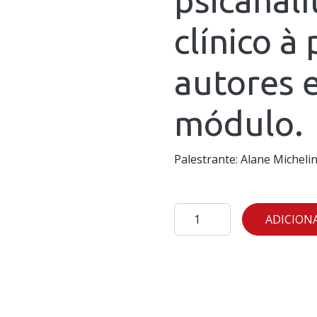
clínico à 
autores 
módulo.
Palestrante: Alane Michel
mód.
ADICION
6
-
20/11/24
-
aula