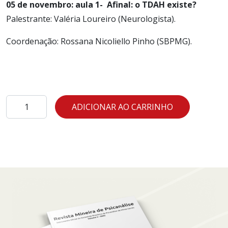
05 de novembro: aula 1- Afinal: o TDAH existe?
Palestrante: Valéria Loureiro (Neurologista).
Coordenação: Rossana Nicoliello Pinho (SBPMG).
05
ADICIONAR AO CARRINHO
de
novembro:
aula
1
-
Afinal:
o
TDAH