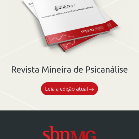
existe?
quantidade
Revista Mineira de Psicanálise
Leia a edição atual