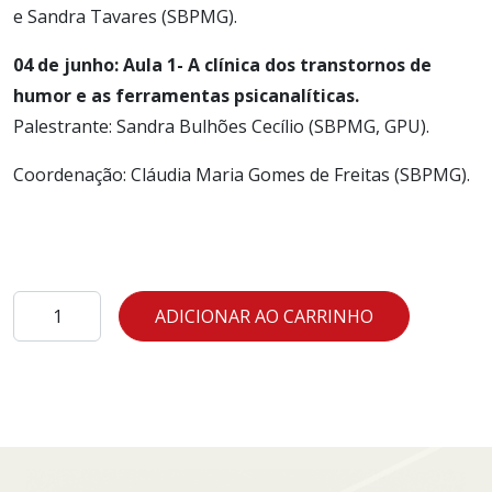
e Sandra Tavares (SBPMG).
04 de junho: Aula 1- A clínica dos transtornos de
humor e as ferramentas psicanalíticas.
Palestrante: Sandra Bulhões Cecílio (SBPMG, GPU).
Coordenação: Cláudia Maria Gomes de Freitas (SBPMG).
04
ADICIONAR AO CARRINHO
de
junho:
Aula
1-
A
clínica