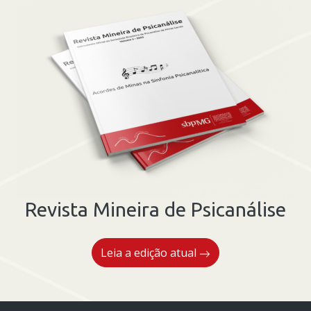
dos
transtornos
de
humor
e
as ferramentas
psicanalíticas.
quantidade
Revista Mineira de Psicanálise
Leia a edição atual