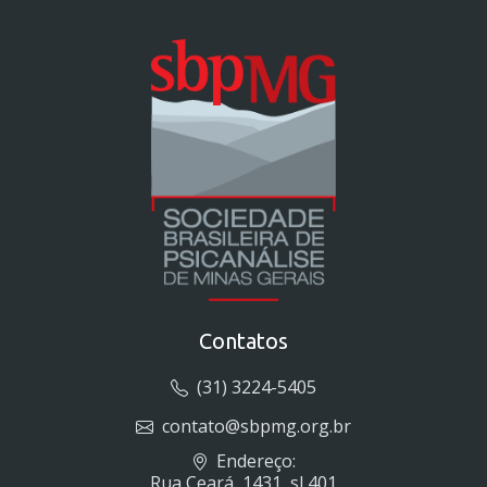
Contatos
(31) 3224-5405
contato@sbpmg.org.br
Endereço:
Rua Ceará, 1431, sl 401