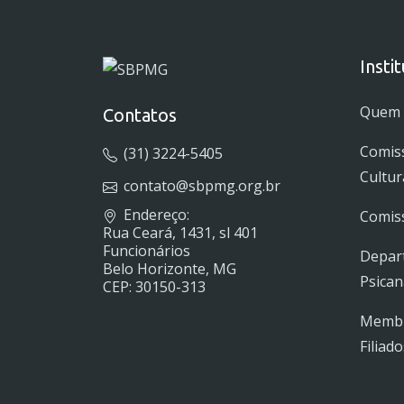
Insti
Quem
Contatos
Comis
(31) 3224-5405
Cultur
contato@sbpmg.org.br
Endereço:
Comiss
Rua Ceará, 1431, sl 401
Funcionários
Depar
Belo Horizonte, MG
Psican
CEP: 30150-313
Membro
Filiado