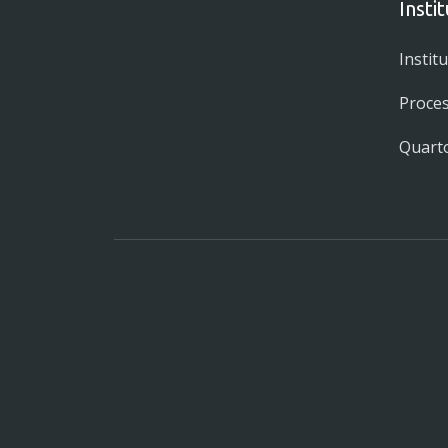
Insti
Instit
Proces
Quarto