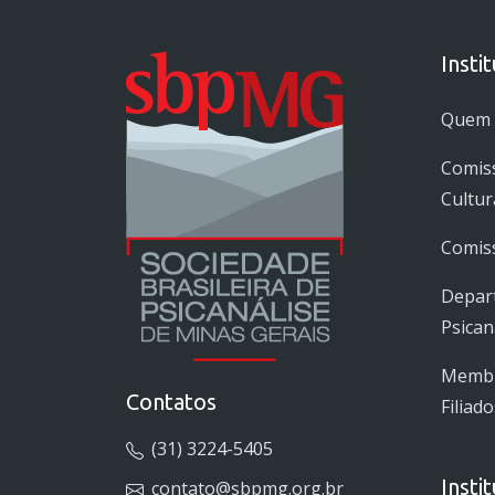
Insti
Quem
Comis
Cultur
Comiss
Depar
Psican
Membro
Contatos
Filiado
(31) 3224-5405
Insti
contato@sbpmg.org.br