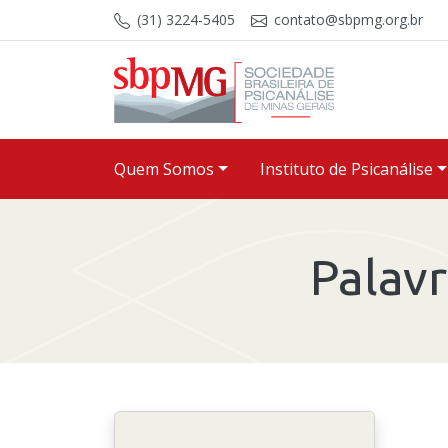
Skip to content
(31) 3224-5405
contato@sbpmg.org.br
Quem Somos
Instituto de Psicanálise
Palav