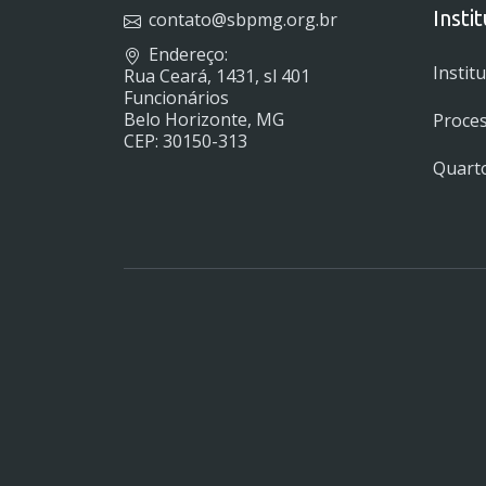
Insti
contato@sbpmg.org.br
Endereço:
Instit
Rua Ceará, 1431, sl 401
Funcionários
Belo Horizonte, MG
Proces
CEP: 30150-313
Quarto