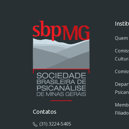
Insti
Quem
Comis
Cultur
Comiss
Depar
Psican
Membro
Contatos
Filiado
(31) 3224-5405