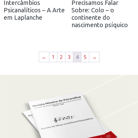
Intercâmbios
Precisamos Falar
Psicanalíticos – A Arte
Sobre: Colo – o
em Laplanche
continente do
nascimento psíquico
←
1
2
3
4
5
→