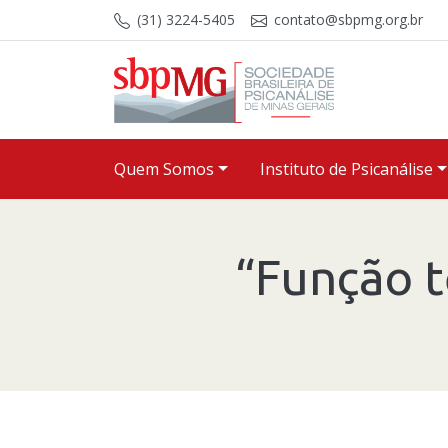
Skip to content
(31) 3224-5405
contato@sbpmg.org.br
Quem Somos
Instituto de Psicanálise
“Função t