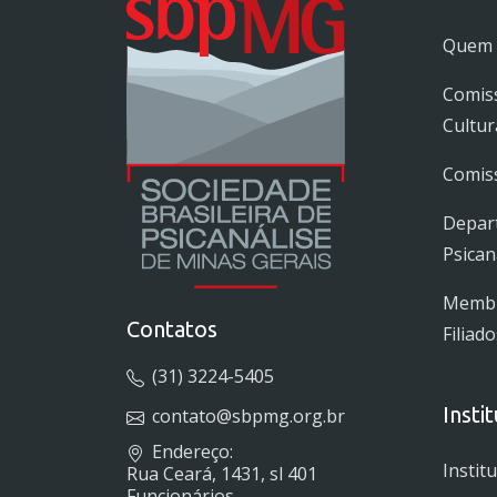
Quem
Comis
Cultur
Comiss
Depar
Psican
Membro
Contatos
Filiado
(31) 3224-5405
Insti
contato@sbpmg.org.br
Endereço:
Instit
Rua Ceará, 1431, sl 401
Funcionários