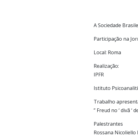
A Sociedade Brasil
Participação na Jor
Local: Roma
Realização:
IPFR
Istituto Psicoanali
Trabalho apresent
” Freud no ‘ divã ‘
Palestrantes
Rossana Nicoliello P