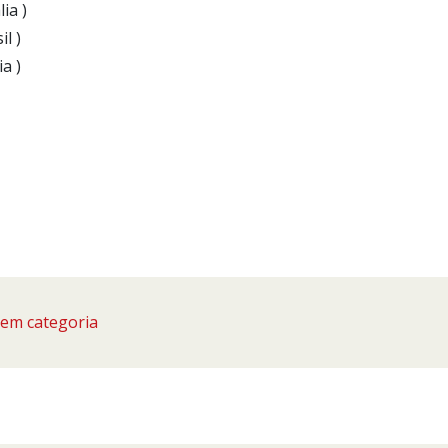
lia )
il )
ia )
em categoria