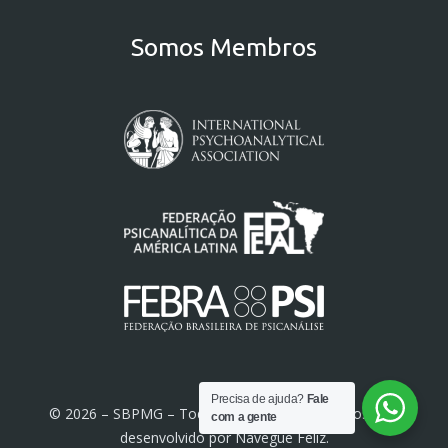
Somos Membros
Precisa de ajuda?
Fale
© 2026 – SBPMG – Todos os direitos reservados. Site
com a gente
desenvolvido por
Navegue Feliz
.