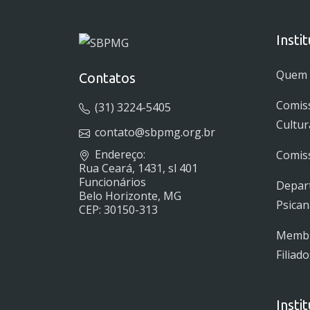
Insti
Quem
Contatos
Comis
(31) 3224-5405
Cultur
contato@sbpmg.org.br
Endereço:
Comiss
Rua Ceará, 1431, sl 401
Funcionários
Depar
Belo Horizonte, MG
Psican
CEP: 30150-313
Membro
Filiado
Insti