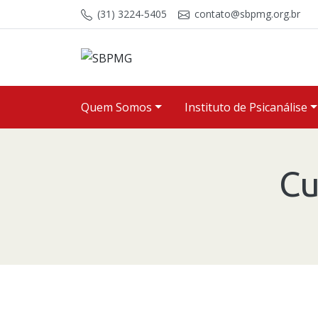
Skip to content
(31) 3224-5405
contato@sbpmg.org.br
Quem Somos
Instituto de Psicanálise
Cu