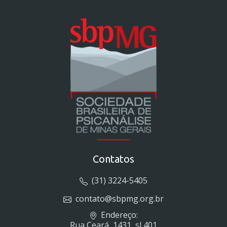
Contatos
(31) 3224-5405
contato@sbpmg.org.br
Endereço:
Rua Ceará, 1431, sl 401