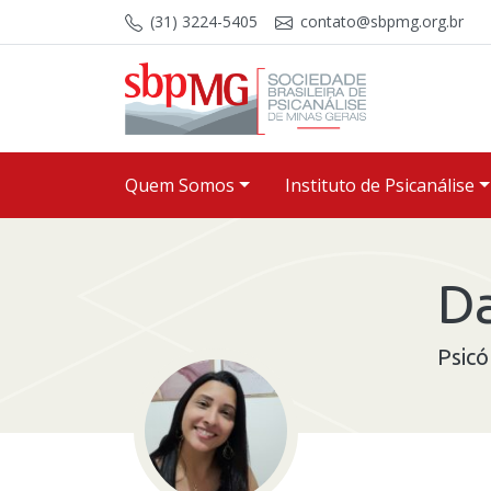
Skip to content
(31) 3224-5405
contato@sbpmg.org.br
Quem Somos
Instituto de Psicanálise
Da
Psicó