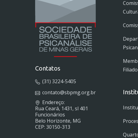
Comis
Cultur
Comiss
Depar
Psican
Membro
Contatos
Filiado
(31) 3224-5405
Insti
contato@sbpmg.org.br
Endereço:
Instit
Rua Ceará, 1431, sl 401
Funcionários
Belo Horizonte, MG
Proces
CEP: 30150-313
Quarto