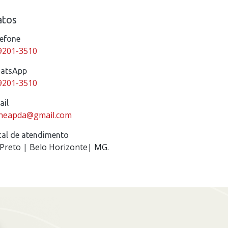
atos
efone
.9201-3510
atsApp
.9201-3510
il
neapda@gmail.com
al de atendimento
Preto | Belo Horizonte| MG.