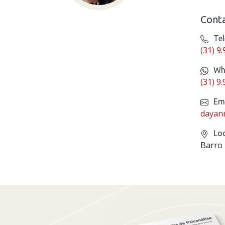
Cont
Tel
(31) 9
Wh
(31) 9
Ema
dayan
Loc
Barro 